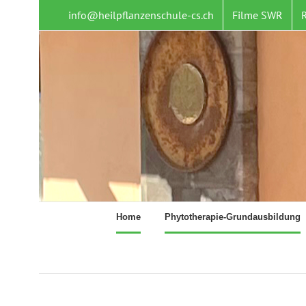
Zum
info@heilpflanzenschule-cs.ch
Filme SWR
Inhalt
springen
Home
Phytotherapie-Grundausbildung