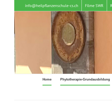
Zum
info@heilpflanzenschule-cs.ch
Filme SWR
Inhalt
springen
Home
Phytotherapie-Grundausbildung