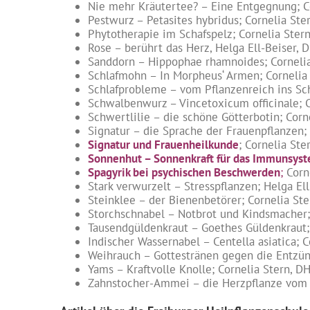
Nie mehr Kräutertee? – Eine Entgegnung; Cor
Pestwurz – Petasites hybridus; Cornelia Ster
Phytotherapie im Schafspelz; Cornelia Stern
Rose – berührt das Herz, Helga Ell-Beiser, D
Sanddorn – Hippophae rhamnoides; Cornelia 
Schlafmohn – In Morpheus‘ Armen; Cornelia S
Schlafprobleme – vom Pflanzenreich ins Sch
Schwalbenwurz – Vincetoxicum officinale; Co
Schwertlilie – die schöne Götterbotin; Corne
Signatur – die Sprache der Frauenpflanzen; 
Signatur und Frauenheilkunde
; Cornelia St
Sonnenhut – Sonnenkraft für das Immunsys
Spagyrik bei psychischen Beschwerden
;
Corne
Stark verwurzelt – Stresspflanzen; Helga El
Steinklee – der Bienenbetörer; Cornelia Ster
Storchschnabel – Notbrot und Kindsmacher; 
Tausendgüldenkraut – Goethes Güldenkraut; C
Indischer Wassernabel – Centella asiatica; C
Weihrauch – Gottestränen gegen die Entzün
Yams – Kraftvolle Knolle; Cornelia Stern, DH
Zahnstocher-Ammei – die Herzpflanze vom Nil