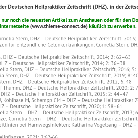
er Deutschen Heilpraktiker Zeitschrift (DHZ), in der Zeit
 nur noch die neuesten Artikel zum Anschauen oder für den Do
-Internetseite
(www.thieme-connect.de)
käuflich zu erwerben.
nelia Stern, DHZ – Deutsche Heilpraktiker Zeitschrift, 2013; 
zen für entzündliche Gelenkerkrankungen; Cornelia Stern, DHZ 
, DHZ – Deutsche Heilpraktiker Zeitschrift, 2014; 2: 62–63
DHZ – Deutsche Heilpraktiker Zeitschrift, 2014; 2: 36–38
ia Stern, DHZ – Deutsche Heilpraktiker Zeitschrift, 2016; 5:
a Stern, DHZ – Deutsche Heilpraktiker Zeitschrift, 2019; 8: 4
tern, DHZ – Deutsche Heilpraktiker Zeitschrift, 2012; 6: 48 –
i Thumm, DHZ – Deutsche Heilpraktiker Zeitschrift, 2020; 2: 
– DHZ – Deutsche Heilpraktiker Zeitschrift, 2015; 2: 44–47
 U, Kohlhase M, Schempp CM – DHZ – Deutsche Heilpraktiker Zei
HZ – Deutsche Heilpraktiker Zeitschrift, 2020; 1: 58–61
a Stern – DHZ – Deutsche Heilpraktiker Zeitschrift, 2013; 6
; Cornelia Stern – DHZ – Deutsche Heilpraktiker Zeitschrift
itlinien bei Harnwegsinfekten; Katharina Vogelsang – DHZ – D
eilpflanzen, 2021; 2:62-66