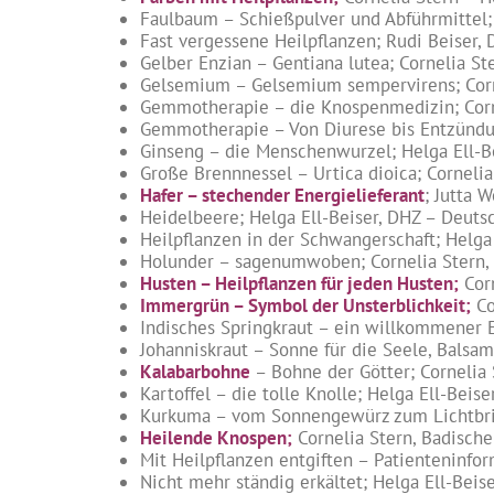
Faulbaum – Schießpulver und Abführmittel; H
Fast vergessene Heilpflanzen; Rudi Beiser, D
Gelber Enzian – Gentiana lutea; Cornelia Ste
Gelsemium – Gelsemium sempervirens; Cornel
Gemmotherapie – die Knospenmedizin; Cornel
Gemmotherapie – Von Diurese bis Entzündun
Ginseng – die Menschenwurzel; Helga Ell-Bei
Große Brennnessel – Urtica dioica; Cornelia
Hafer – stechender Energielieferant
; Jutta 
Heidelbeere; Helga Ell-Beiser, DHZ – Deutsch
Heilpflanzen in der Schwangerschaft; Helga 
Holunder – sagenumwoben; Cornelia Stern, D
Husten – Heilpflanzen für jeden Husten
;
Corn
Immergrün – Symbol der Unsterblichkeit;
Co
Indisches Springkraut – ein willkommener Ei
Johanniskraut – Sonne für die Seele, Balsam 
Kalabarbohne
– Bohne der Götter; Cornelia S
Kartoffel – die tolle Knolle; Helga Ell-Beise
Kurkuma – vom Sonnengewürz zum Lichtbring
Heilende Knospen
;
Cornelia Stern, Badische
Mit Heilpflanzen entgiften – Patienteninform
Nicht mehr ständig erkältet; Helga Ell-Beis