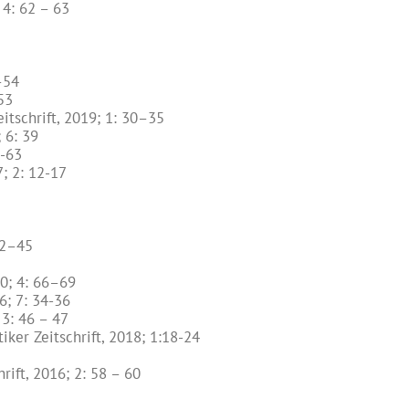
 4: 62 – 63
–54
53
tschrift, 2019; 1: 30–35
 6: 39
0-63
; 2: 12-17
42–45
20; 4: 66–69
6; 7: 34-36
 3: 46 – 47
er Zeitschrift, 2018; 1:18-24
ift, 2016; 2: 58 – 60