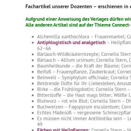
Fachartikel unserer Dozenten – erschienen in d
Aufgrund einer Anweisung des Verlages dürfen wir
Alle anderen Artikel sind auf der Thieme Connect
Alchemilla xanthochlora – Frauenmantel; Cor
Antiphlogistisch und analgetisch
– Heilpflan
62–66
Bärlauch-Wildkräuterrezepte; Cornelia Stern
Bärlauch – Allium ursinum; Cornelia Stern, 
Baumheilkunde – die Kraft der Bäume; Cornel
Beifuß – Frauenpflanze, Zauberkraut; Corneli
Beinwell – Symphytum officinale; Cornelia S
Betörende Düfte für Ihr Liebesleben; Anusat
Birke – die Frühlingsbotin; Cornelia Stern 
Bitterstoffe – die Haut mags bitter; Wölfle
Blutwurz – rot wie Blut; Cornelia Stern – D
Buchweizen – Fagopyrum esculentum; Corneli
Echtes Mädesüß – vergessene Schmerzpflanze
Es müssen nicht immer Antibiotika sein – Le
49
Färben mit Heilpflanzen;
Cornelia Stern – H