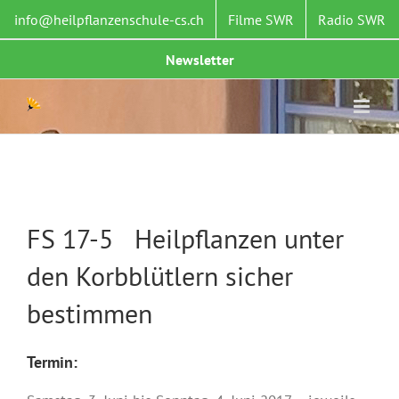
Zum
info@heilpflanzenschule-cs.ch
Filme SWR
Radio SWR
Inhalt
springen
Newsletter
FS 17-5 Heilpflanzen unter
den Korbblütlern sicher
bestimmen
Termin: