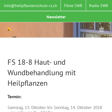
Zum
info@heilpflanzenschule-cs.ch
Filme SWR
Radio SWR
Inhalt
springen
Newsletter
FS 18-8 Haut- und
Wundbehandlung mit
Heilpflanzen
Termin:
Samstag, 13. Oktober bis Sonntag, 14. Oktober 2018