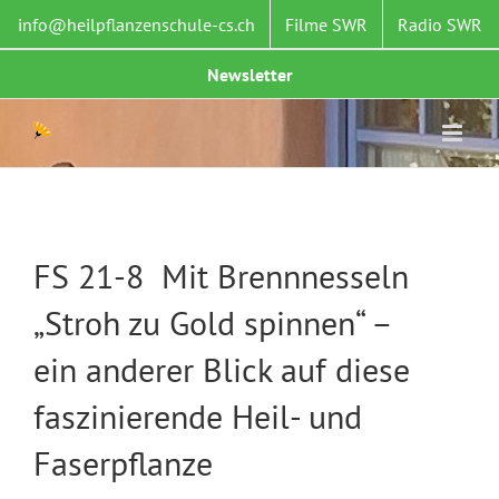
Zum
info@heilpflanzenschule-cs.ch
Filme SWR
Radio SWR
Inhalt
springen
Newsletter
FS 21-8 Mit Brennnesseln
„Stroh zu Gold spinnen“ –
ein anderer Blick auf diese
faszinierende Heil- und
Faserpflanze