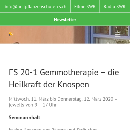
Zum
info@heilpflanzenschule-cs.ch
Filme SWR
Radio SWR
Inhalt
springen
Newsletter
FS 20-1 Gemmotherapie – die
Heilkraft der Knospen
Mittwoch, 11. März bis Donnerstag, 12. März 2020 –
jeweils von 9 – 17 Uhr
Seminarinhalt:
In den Knospen der Bäume und Sträucher